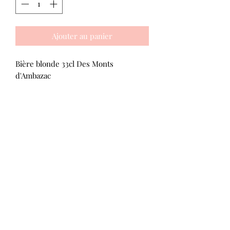
Ajouter au panier
Bière blonde 33cl Des Monts
d'Ambazac
Les Plaisirs d'Aline