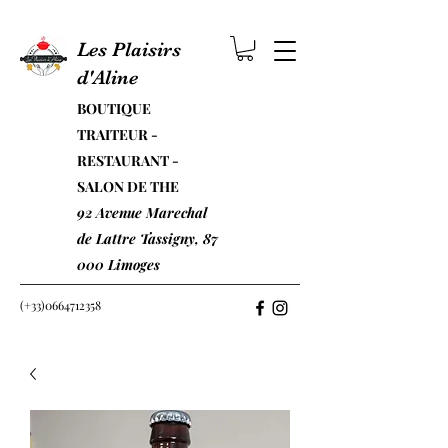
Les Plaisirs
d'Aline
BOUTIQUE
TRAITEUR -
RESTAURANT -
SALON DE THE
92 Avenue Marechal
de Lattre Tassigny, 87
000 Limoges
(+33)0664712358