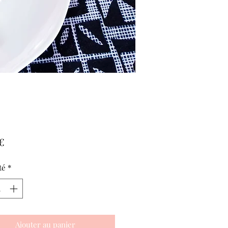
Prix
€
té
*
Ajouter au panier