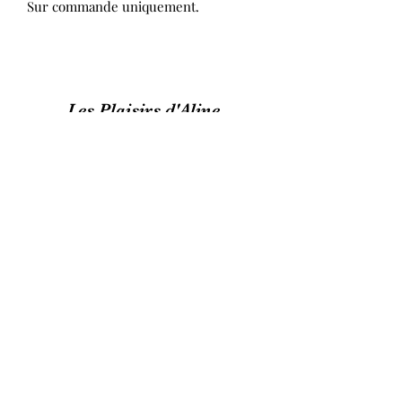
Sur commande uniquement.
Les Plaisirs d'Aline
lesplaisirsdaline@gmail.com
(+33)0664712358
92 Avenue du Marechal de lettre de Tassigny
87000 Limoges