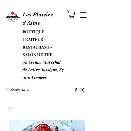
Les Plaisirs
d'Aline
BOUTIQUE
TRAITEUR -
RESTAURANT -
SALON DE THE
92 Avenue Marechal
de Lattre Tassigny, 87
000 Limoges
(+33)0664712358