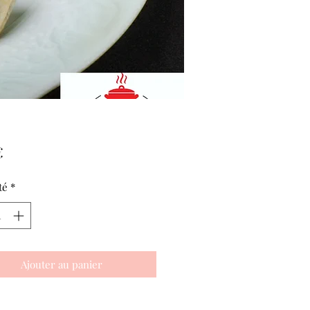
Prix
€
té
*
Ajouter au panier