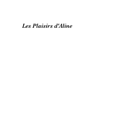
Les Plaisirs d'Aline
lesplaisirsdaline@gmail.com
(+33)0664712358
92 Avenue du Marechal de lettre de Tassigny
87000 Limoges