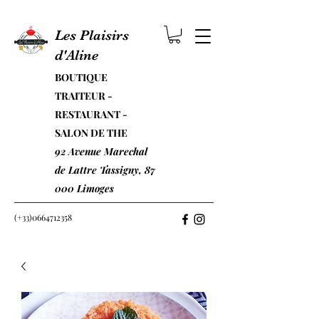
Les Plaisirs
d'Aline
BOUTIQUE
TRAITEUR -
RESTAURANT -
SALON DE THE
92 Avenue Marechal
de Lattre Tassigny, 87
000 Limoges
(+33)0664712358